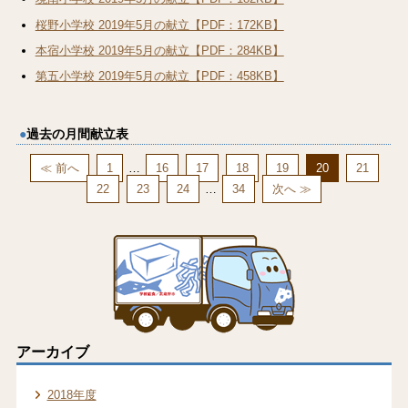
桜野小学校 2019年5月の献立【PDF：172KB】
本宿小学校 2019年5月の献立【PDF：284KB】
第五小学校 2019年5月の献立【PDF：458KB】
過去の月間献立表
≪ 前へ
1
…
16
17
18
19
20
21
22
23
24
…
34
次へ ≫
アーカイブ
2018年度