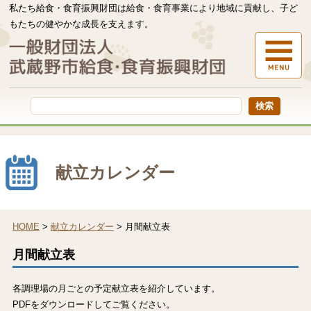
私たち給食・食育振興財団は給食・食育事業により地域に貢献し、子ど
もたちの健やかな成長を支えます。
本
文
へ
移
動
す
る
献立カレンダー
HOME
>
献立カレンダー
> 月間献立表
月間献立表
各調理場の月ごとの予定献立表を紹介しています。
PDFをダウンロードしてご覧ください。