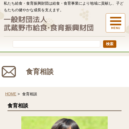
私たち給食・食育振興財団は給食・食育事業により地域に貢献し、子ど
もたちの健やかな成長を支えます。
本
文
へ
移
動
す
る
食育相談
HOME
> 食育相談
食育相談